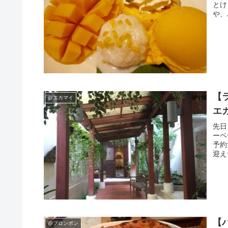
とけ
や、
【ラ
@エカマイ
エ
先日
ーペ
予約
迎え
【バ
@プロンポン