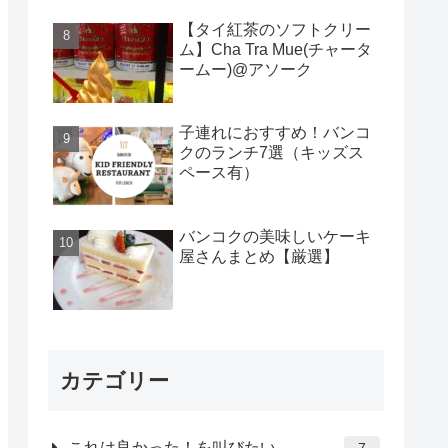
【タイ紅茶のソフトクリー
ム】Cha Tra Mue(チャータ
ームー)@アソーク
子連れにおすすめ！バンコ
クのランチ7選（キッズス
ペース有）
バンコクの美味しいケーキ
屋さんまとめ【厳選】
カテゴリー
これは良かった！を叫びたい
7