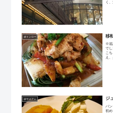
く、
@トンロー
※追
でし
こち
え、
ジュ
@サイアム
バン
初め