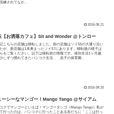
洗練されてなか...
2016.08.21
移転【お洒落カフェ】Sit and Wonder @トンロー
記こちらの店舗は移転しました。前の店舗はソイ55の大通り沿い
たが、新店舗は1本奥まったソイ57にあります。移転後の様子は
らをご覧ください。以下は移転前の情報です。移住生活1ヶ月越
少しずつ慣れてきたバンコク生活… 息子の保育園...
2016.08.20
ーシーなマンゴー！Mango Tango @サイアム
コクでマンゴーといえば！マンゴータンゴ（Mango Tango）私が
て行ったのは、バンコクに行ったことある友だちに「ここは行っ