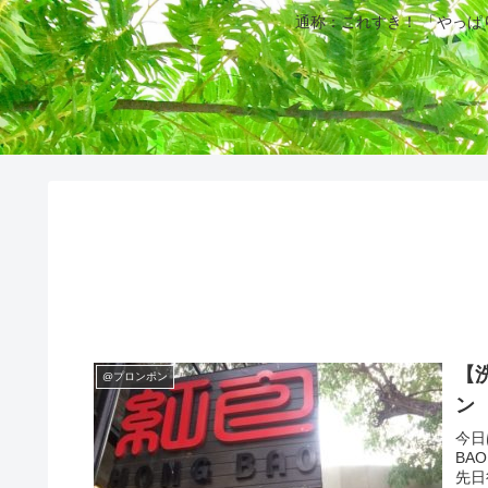
通称：これすき！ 「やっ
【洗練
@プロンポン
ン
今日
BA
先日