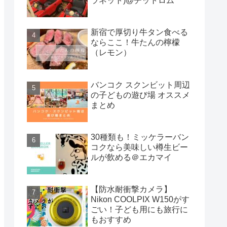
ラネット)@チットロム
新宿で厚切り牛タン食べる
ならここ！牛たんの檸檬
（レモン）
バンコク スクンビット周辺
の子どもの遊び場 オススメ
まとめ
30種類も！ミッケラーバン
コクなら美味しい樽生ビー
ルが飲める＠エカマイ
【防水耐衝撃カメラ】
Nikon COOLPIX W150がす
ごい！子ども用にも旅行に
もおすすめ