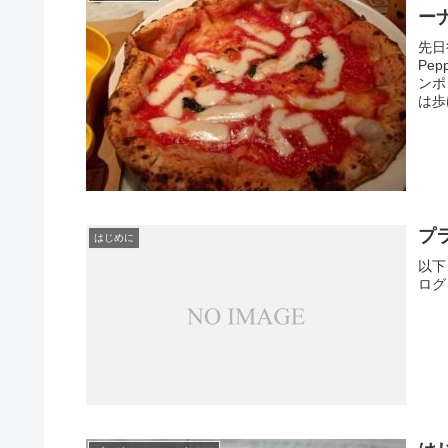
先日
Pe
ンポ
は歩
プ
はじめに
以下
ログ