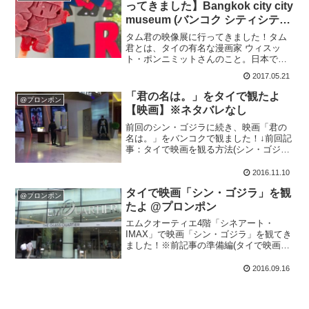
ってきました】Bangkok city city
museum (バンコク シティシティ
美術館)@ルンピニ
タム君の映像展に行ってきました！タム
君とは、タイの有名な漫画家 ウィスッ
ト・ポンニミットさんのこと。日本でも
人気ですよね?！日本の女性誌で連載して
2017.05.21
たり、くるりやクラムボンとコラボして
たりするので、たぶん日本で1番有名なタ
「君の名は。」をタイで観たよ
@プロンポン
イ人アーティストなの...
【映画】※ネタバレなし
前回のシン・ゴジラに続き、映画「君の
名は。」をバンコクで観ました！↓前回記
事：タイで映画を観る方法(シン・ゴジラ
を観たよ)服喪期間中は娯楽を控えるよう
に、ということで上映されるか心配だっ
2016.11.10
たのですが、映画館は通常営業している
タイで映画「シン・ゴジラ」を観
ようです。娯楽とい...
@プロンポン
たよ @プロンポン
エムクオーティエ4階「シネアート・
IMAX」で映画「シン・ゴジラ」を観てき
ました！※前記事の準備編(タイで映画を
観る方法)からの続きです。当日のポイン
トまとめ。・寒いので上着を忘れず
2016.09.16
に！・予定時間よりちょっと早めに行っ
て時間を確認！まずは行...