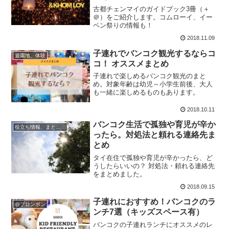
古都チェンマイのガイドブック3冊（＋
＠）をご紹介します。コムローイ、イー
ペン祭りの情報も！
2018.11.09
子連れでバンコク観光するならコ
遊園地、体験
コ！ オススメまとめ
子連れで楽しめるバンコク観光のまと
め。対象年齢は幼児～小学生前後、大人
も一緒に楽しめるものもあります。
2018.10.11
バンコク生活で孤独や育児が辛か
役立ち情報、まとめ記事
ったら。対処法と頼れる連絡先ま
とめ
タイ在住で孤独や育児が辛かったら、ど
うしたらいいの？ 対処法・頼れる連絡先
をまとめました。
2018.09.15
子連れにおすすめ！バンコクのラ
@プロンポン
ンチ7選（キッズスペース有）
バンコクの子連れランチにオススメのレ