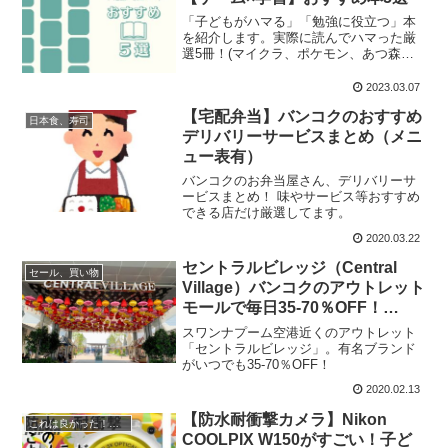
「子どもがハマる」「勉強に役立つ」本
を紹介します。実際に読んでハマった厳
選5冊！(マイクラ、ポケモン、あつ森、
にゃんこ)
2023.03.07
【宅配弁当】バンコクのおすすめ
日本食、寿司
デリバリーサービスまとめ（メニ
ュー表有）
バンコクのお弁当屋さん、デリバリーサ
ービスまとめ！ 味やサービス等おすすめ
できる店だけ厳選してます。
2020.03.22
セントラルビレッジ（Central
セール、買い物
Village）バンコクのアウトレット
モールで毎日35-70％OFF！
（PR）
スワンナプーム空港近くのアウトレット
「セントラルビレッジ」。有名ブランド
がいつでも35-70％OFF！
2020.02.13
【防水耐衝撃カメラ】Nikon
これは良かった！を叫びたい
COOLPIX W150がすごい！子ど