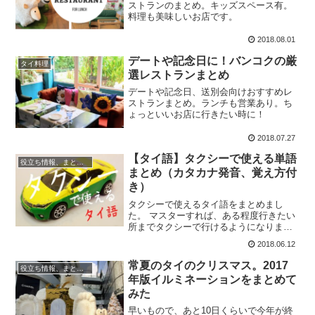
ストランのまとめ。キッズスペース有。
料理も美味しいお店です。
2018.08.01
デートや記念日に！バンコクの厳
タイ料理
選レストランまとめ
デートや記念日、送別会向けおすすめレ
ストランまとめ。ランチも営業あり。ち
ょっといいお店に行きたい時に！
2018.07.27
【タイ語】タクシーで使える単語
役立ち情報、まとめ記事
まとめ（カタカナ発音、覚え方付
き）
タクシーで使えるタイ語をまとめまし
た。 マスターすれば、ある程度行きたい
所までタクシーで行けるようになりま
す！
2018.06.12
常夏のタイのクリスマス。2017
役立ち情報、まとめ記事
年版イルミネーションをまとめて
みた
早いもので、あと10日くらいで今年が終