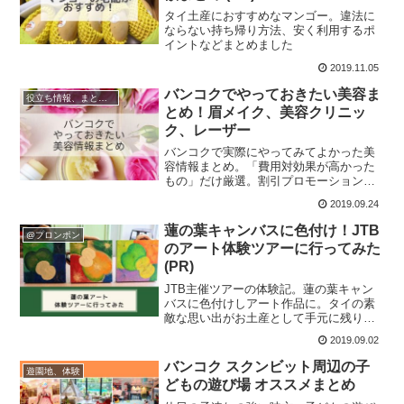
タイ土産におすすめなマンゴー。違法に
ならない持ち帰り方法、安く利用するポ
イントなどまとめました
2019.11.05
バンコクでやっておきたい美容ま
役立ち情報、まとめ記事
とめ！眉メイク、美容クリニッ
ク、レーザー
バンコクで実際にやってみてよかった美
容情報まとめ。「費用対効果が高かった
もの」だけ厳選。割引プロモーションを
手に入れる方法も
2019.09.24
蓮の葉キャンバスに色付け！JTB
@プロンポン
のアート体験ツアーに行ってみた
(PR)
JTB主催ツアーの体験記。蓮の葉キャン
バスに色付けしアート作品に。タイの素
敵な思い出がお土産として手元に残りま
す。
2019.09.02
バンコク スクンビット周辺の子
遊園地、体験
どもの遊び場 オススメまとめ