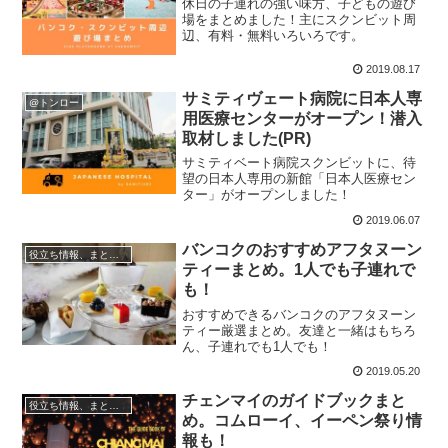
休日の子連れの強い味方、子どもの遊び
場をまとめました！主にスクンビット周
辺、有料・無料いろいろです。
2019.08.17
サミティヴェート病院に日本人専
@トンロー
用医療センターがオープン！潜入
取材しました(PR)
サミティベート病院スクンビットに、待
望の日本人専用の新館「日本人医療セン
ター」がオープンしました！
2019.06.07
バンコクのおすすめアフタヌーン
役立ち情報、まとめ記事
ティーまとめ。1人でも子連れで
も！
おすすめできるバンコクのアフタヌーン
ティー厳選まとめ。友達と一緒はもちろ
ん、子連れでも1人でも！
2019.05.20
チェンマイのガイドブックまと
役立ち情報、まとめ記事
め。コムローイ、イーペン祭り情
報も！