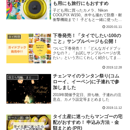
も用にも旅行にもおすすめ
子ども用に買ったカメラ、Nikon
COOLPIX W150。水中も撮れて防塵・耐
衝撃機能まで！ 子どもと一緒に使った感
想レビュー
2020.01.11
下巻発売！「タイでしたい100の
タイ料理
こと」サンプルページも公開！
ついに下巻発売！！「どんなガイドブッ
クなの？」「お試しサンプルページが見
たい」という方にくわしく紹介してま
す！
2019.12.28
チェンマイのランタン祭り(コム
役立ち情報、まとめ記事
ローイ、イーペン)に子連れで参
加しました
2019年開催予定日、持ち物、子連れの注
意点、カメラ設定等まとめました
2019.11.12
タイ土産に迷ったらマンゴーの宅
セール、買い物
配がおすすめ！ 申込み方法・金
額まとめ (PR)