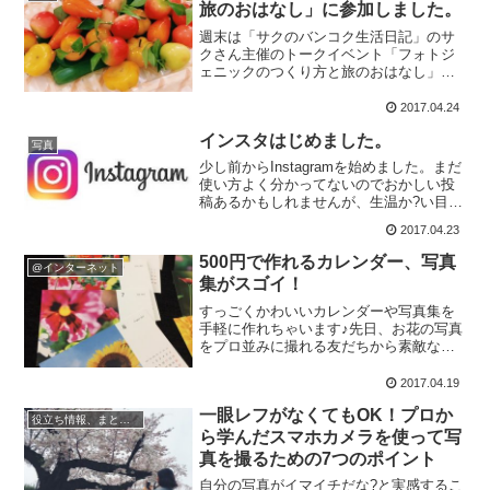
旅のおはなし」に参加しました。
週末は「サクのバンコク生活日記」のサ
クさん主催のトークイベント「フォトジ
ェニックのつくり方と旅のおはなし」に
参加してきました！写真は、懇親会で出
たタイのお菓子、ルーク・チュップ。つ
2017.04.24
やつやの飴みたいで硬そうに見えます
インスタはじめました。
が、触ってみるとやわらかく...
写真
少し前からInstagramを始めました。まだ
使い方よく分かってないのでおかしい投
稿あるかもしれませんが、生温か?い目で
見守ってやってください。笑 名残の桜の
2017.04.23
いとうつくしき。 #日本の春 #桜 #お花見
#sakura #今年の桜は長持ちし...
500円で作れるカレンダー、写真
@インターネット
集がスゴイ！
すっごくかわいいカレンダーや写真集を
手軽に作れちゃいます♪先日、お花の写真
をプロ並みに撮れる友だちから素敵なプ
レゼントを貰いました。お花のカレンダ
ーです?すっっっごいかわいい??！！！す
2017.04.19
べて彼女が撮った写真で、しかも私のイ
一眼レフがなくてもOK！プロか
メージに合わせてセ...
役立ち情報、まとめ記事
ら学んだスマホカメラを使って写
真を撮るための7つのポイント
自分の写真がイマイチだな?と実感するこ