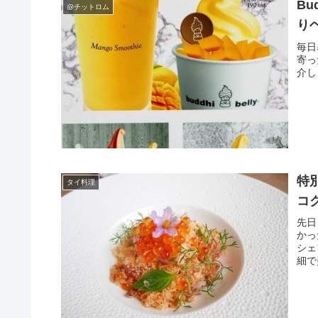
Bu
@チットロム
り
毎日
寄っ
介し
特別
タイ料理
コ
先日
かっ
シェ
細で