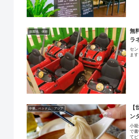
無料
遊園地、体験
ラ
セン
ます
【
中華、ベトナム、アジア
ン
小籠
で書
てビ