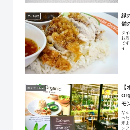
緑
タイ料理
舗
タイ
お店
でず
イ」
【
@チットロム
Or
モ
なん
べた
来まし
ンフ