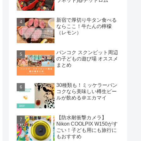
ラネット)@チットロム
新宿で厚切り牛タン食べる
ならここ！牛たんの檸檬
（レモン）
バンコク スクンビット周辺
の子どもの遊び場 オススメ
まとめ
30種類も！ミッケラーバン
コクなら美味しい樽生ビー
ルが飲める＠エカマイ
【防水耐衝撃カメラ】
Nikon COOLPIX W150がす
ごい！子ども用にも旅行に
もおすすめ