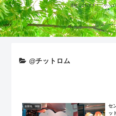
通称：これすき！ 「やっ
@チットロム
セ
遊園地、体験
ッ