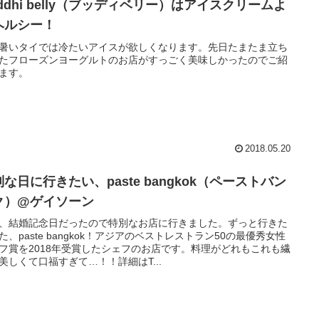
ddhi belly（ブッディベリー）はアイスクリームよ
ヘルシー！
暑いタイでは冷たいアイスが欲しくなります。先日たまたま立ち
たフローズンヨーグルトのお店がすっごく美味しかったのでご紹
ます。
2018.05.20
な日に行きたい、paste bangkok（ペーストバン
ク）@ゲイソーン
、結婚記念日だったので特別なお店に行きました。ずっと行きた
た、paste bangkok！アジアのベストレストラン50の最優秀女性
フ賞を2018年受賞したシェフのお店です。料理がどれもこれも繊
美しくて口福すぎて…！！詳細はT...