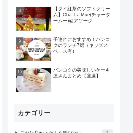
【タイ紅茶のソフトクリー
ム】Cha Tra Mue(チャータ
ームー)@アソーク
子連れにおすすめ！バンコ
クのランチ7選（キッズス
ペース有）
バンコクの美味しいケーキ
屋さんまとめ【厳選】
カテゴリー
これは良かった！を叫びたい
7