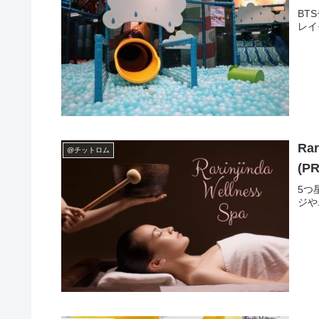
BT
レイ
Ra
@チットロム
(PR
5つ
ジや