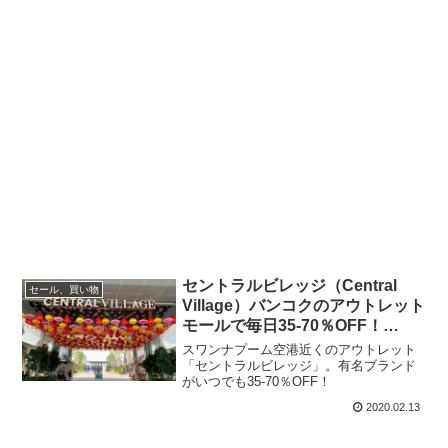
セントラルビレッジ（Central
セール、買い物
Village）バンコクのアウトレット
モールで毎日35-70％OFF！
（PR）
スワンナプーム空港近くのアウトレット
「セントラルビレッジ」。有名ブランド
がいつでも35-70％OFF！
2020.02.13