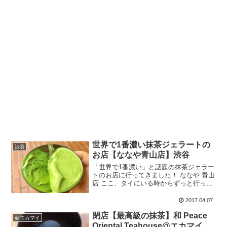
世界で1番濃い抹茶ジェラートの
渋谷
お店【ななや青山店】渋谷
「世界で1番濃い」と話題の抹茶ジェラー
トのお店に行ってきました！ ななや 青山
店 ここ、タイにいる時からずっと行って
みたかったんですよー！今タイでは抹茶
アイスクリームが大人気ですが、本場の
2017.04.07
日本の抹茶アイスはタイのそれに勝てる
閉店【最高級の抹茶】和 Peace
のか！？ 勝手に...
@エカマイ
Oriental Teahouse@エカマイ