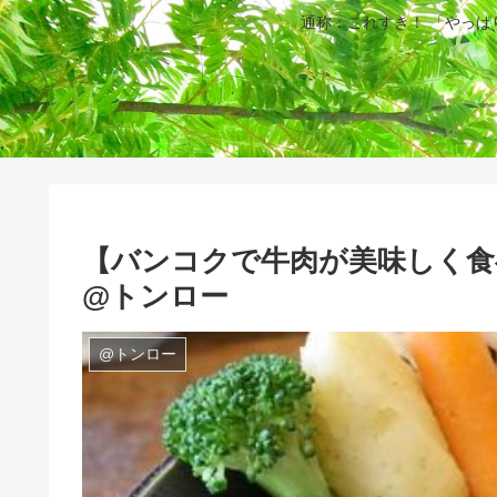
通称：これすき！ 「やっ
【バンコクで牛肉が美味しく食
@トンロー
@トンロー