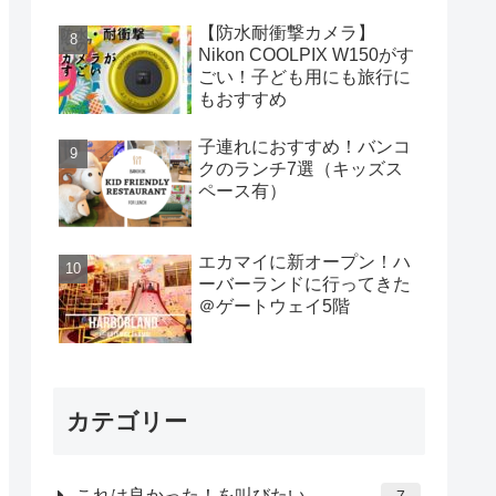
【防水耐衝撃カメラ】
Nikon COOLPIX W150がす
ごい！子ども用にも旅行に
もおすすめ
子連れにおすすめ！バンコ
クのランチ7選（キッズス
ペース有）
エカマイに新オープン！ハ
ーバーランドに行ってきた
＠ゲートウェイ5階
カテゴリー
これは良かった！を叫びたい
7