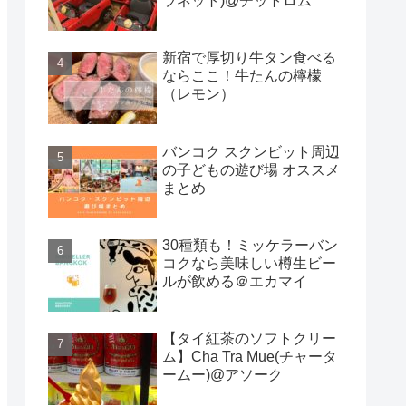
ラネット)@チットロム
新宿で厚切り牛タン食べる
ならここ！牛たんの檸檬
（レモン）
バンコク スクンビット周辺
の子どもの遊び場 オススメ
まとめ
30種類も！ミッケラーバン
コクなら美味しい樽生ビー
ルが飲める＠エカマイ
【タイ紅茶のソフトクリー
ム】Cha Tra Mue(チャータ
ームー)@アソーク