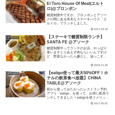
El Toro House Of Meat(エルト
ロ)@プロンポン
糖質制限中ですが、プロンポンとアソー
クの間にある有名なステーキハウス「エ
ルトロ」でランチしました。
2017.03.18
【ステーキで糖質制限ランチ】
@アソーク
SANTA FE @アソーク
糖質制限中ってランチのお店、やっぱり
迷いますとりあえず肉ならいいんですけ
ど、野菜なかったら嫌だし、油っこすぎ
てもソースに糖質含まれてても困るし…
なのでよく店先でメニューめくりながら
2016.11.30
ここじゃないな? ここでもないな?? って
【eatigo使って最大50%OFF！ホ
ウロウロしてます...
@アソーク
テルの飲茶食べ放題】CHINA
TABLE@アソーク
前から使ってみたかったレストラン予約
アプリ「eatigo」を使って、お得に飲茶ラ
ンチしてきました！eatigoを使うメリット
としてはこんな感じ。・時間帯によって
2017.05.01
最大50%OFFになる・アプリで完結。電
話しなくても確実に予約できる・面倒な
登録...