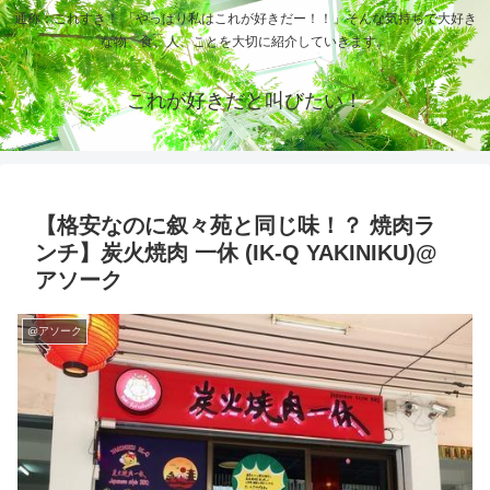
通称：これすき！ 「やっぱり私はこれが好きだー！！」そんな気持ちで大好き
な物、食、人、ことを大切に紹介していきます。
これが好きだと叫びたい！
【格安なのに叙々苑と同じ味！？ 焼肉ラ
ンチ】炭火焼肉 一休 (IK-Q YAKINIKU)@
アソーク
@アソーク