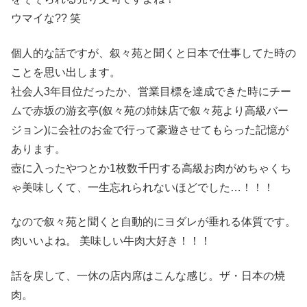
ウマイな?? 笑
個人的な話ですが、叙々苑と聞くと日本で仕事してた時の
ことを思い出します。
社会人3年目位だったか、営業目標を達成できた時にチー
ムで赤坂の游玄亭(叙々苑の姉妹店で叙々苑より高級バー
ジョン)に会社のお金で行って豪遊させてもらった記憶が
あります。
壺に入ったやつとか1枚数千円する高級お肉がめちゃくち
ゃ美味しくて、一生忘れられないほどでした…！！！
なので叙々苑と聞くと自動的にヨダレが垂れる体質です。
肉いいよね。 美味しい牛肉大好き！！！
話を戻して、一休の店内席はこんな感じ。ザ・日本の焼
肉。