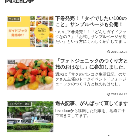
下巻発売！「タイでしたい100の
タイ料理
こと」サンプルページも公開！
ついに下巻発売！！「どんなガイドブッ
クなの？」「お試しサンプルページが見
たい」という方にくわしく紹介してま
す！
2019.12.28
「フォトジェニックのつくり方と
写真
旅のおはなし」に参加しました。
週末は「サクのバンコク生活日記」のサ
クさん主催のトークイベント「フォトジ
ェニックのつくり方と旅のおはなし」に
参加してきました！写真は、懇親会で出
たタイのお菓子、ルーク・チュップ。つ
2017.04.24
やつやの飴みたいで硬そうに見えます
過去記事、がんばって直してます
が、触ってみるとやわらかく...
日々のこと、雑記
Livedoorから移転した記事を、地道に手
で書き直してます。