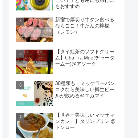
ごい！子ども用にも旅行に
もおすすめ
新宿で厚切り牛タン食べる
ならここ！牛たんの檸檬
（レモン）
【タイ紅茶のソフトクリー
ム】Cha Tra Mue(チャータ
ームー)@アソーク
30種類も！ミッケラーバン
コクなら美味しい樽生ビー
ルが飲める＠エカマイ
【世界一美味しいマッサマ
ンカレー】タリンプリン @
トンロー