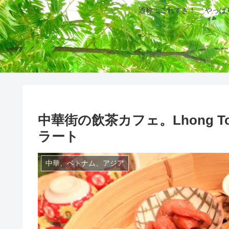
通称：これすき！ 「やっ
中華街の飲茶カフェ。Lhong T
ラート
中華、ベトナム、アジア