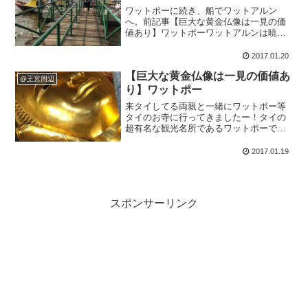
ワットポーに続き、船でワットアルン
へ。前記事【巨大な黄金仏像は一見の価
値あり】ワットポーワットアルンは暁の
寺とも呼ばれ、三島由紀夫の長編小説
「豊穣の海」第3巻の舞台でもあります。
2017.01.20
私、読んでないけどね！笑母が読んで好
【巨大な黄金仏像は一見の価値あ
きだったそうです…船で渡る...
@王宮周辺
り】ワットポー
来タイしてる両親と一緒にワットポー等
タイのお寺に行ってきましたー！タイの
超有名な観光名所であるワットポーです
が、実は私が行くのは初めて。現地に住
んでると地元の観光スポットってなかな
2017.01.19
か行かないですよねー。ベルトラのよう
な現地発着ツアーを予約...
スポンサーリンク