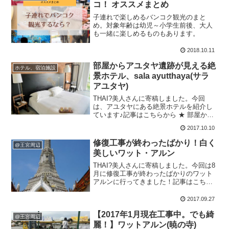
コ！ オススメまとめ
子連れで楽しめるバンコク観光のまと
め。対象年齢は幼児～小学生前後、大人
も一緒に楽しめるものもあります。
2018.10.11
部屋からアユタヤ遺跡が見える絶
ホテル、宿泊施設
景ホテル、sala ayutthaya(サラ
アユタヤ)
THAI?美人さんに寄稿しました。今回
は、アユタヤにある絶景ホテルを紹介し
ています♪記事はこちらから ★ 部屋から
アユタヤ遺跡が見える絶景ホテル、sala
2017.10.10
ayutthaya(サラ アユタヤ) ★ここ、本当に
素敵なホテルだったんですよ～！子...
修復工事が終わったばかり！白く
@王宮周辺
美しいワット・アルン
THAI?美人さんに寄稿しました。今回は8
月に修復工事が終わったばかりのワット
アルンに行ってきました！記事はこちら
から ★ 修復工事が終わったばかり！白く
美しいワット・アルン ★この日は雨季に
2017.09.27
もかかわらずとってもいいお天気でし
【2017年1月現在工事中。でも綺
た！かなりの撮...
@王宮周辺
麗！】ワットアルン(暁の寺)