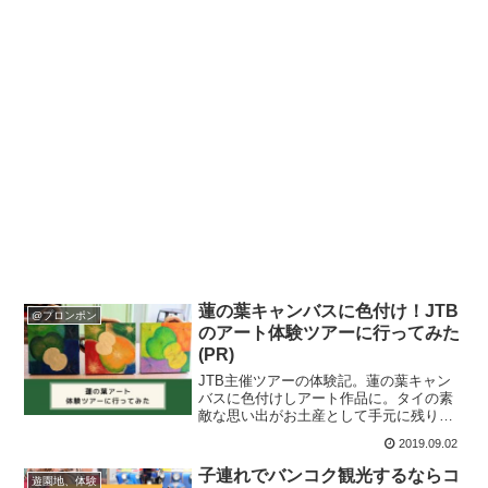
蓮の葉キャンバスに色付け！JTB
@プロンポン
のアート体験ツアーに行ってみた
(PR)
JTB主催ツアーの体験記。蓮の葉キャン
バスに色付けしアート作品に。タイの素
敵な思い出がお土産として手元に残りま
す。
2019.09.02
子連れでバンコク観光するならコ
遊園地、体験