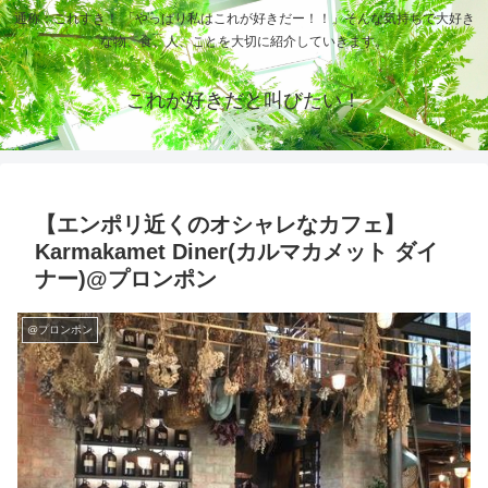
通称：これすき！ 「やっぱり私はこれが好きだー！！」そんな気持ちで大好き
な物、食、人、ことを大切に紹介していきます。
これが好きだと叫びたい！
【エンポリ近くのオシャレなカフェ】
Karmakamet Diner(カルマカメット ダイ
ナー)@プロンポン
@プロンポン