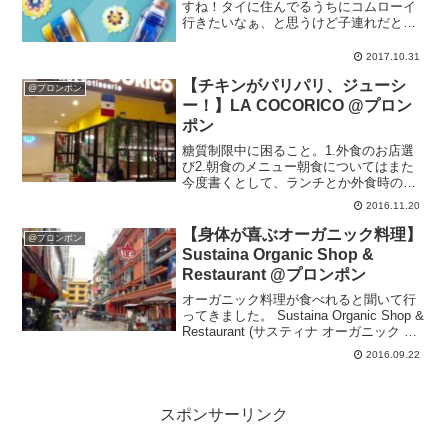
すね！タイに住んでるうちにコムローイ
行きたいなぁ、と思うけど子連れだとな
かなか行けないよーー(つД`)気分だけでも
味わおうとスタバのロイクラトン限定マ
2017.10.31
グカップを手に入れました。笑詳細は
【チキンがパリパリ、ジューシ
THAI?美人さ...
@プロンポン
ー！】LA COCORICO @プロン
ポン
糖質制限中に困ること。1.外食のお店選
び2.朝食のメニュー朝食についてはまた
今度書くとして、ランチとか外食時のお
店選びにはけっこう困ってますトレーナ
2016.11.20
ーさんに「何処かいいとこ知りません
か？」と聞いたら「ココリコとかどうで
【身体が喜ぶオーガニック料理】
@プロンポン
すか？」と教えてもらい...
Sustaina Organic Shop &
Restaurant @プロンポン
オーガニック料理が食べれると聞いて行
ってきました。 Sustaina Organic Shop &
Restaurant (サスティナ オーガニック シ
ョップ アンド レストラン)BTSプロンポ
2016.09.22
ン駅3番出口から出てすぐ。soi39、手前
の小...
スポンサーリンク