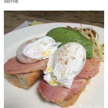
490THB