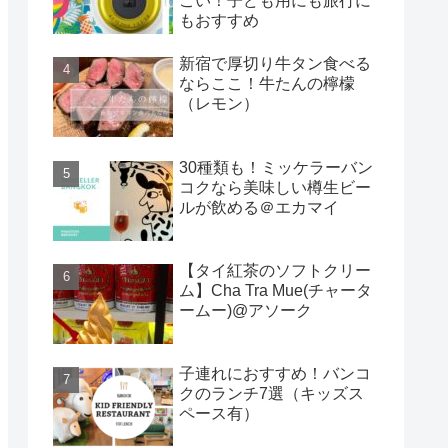
ごい！子ども用にも旅行に
もおすすめ
新宿で厚切り牛タン食べる
ならここ！牛たんの檸檬
（レモン）
30種類も！ミッケラーバン
コクなら美味しい樽生ビー
ルが飲める＠エカマイ
【タイ紅茶のソフトクリー
ム】Cha Tra Mue(チャータ
ームー)@アソーク
子連れにおすすめ！バンコ
クのランチ7選（キッズス
ペース有）