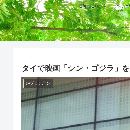
通称：これすき！ 「やっ
タイで映画「シン・ゴジラ」を
@プロンポン