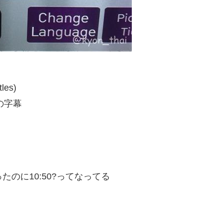
tles)
の字幕
たのに10:50?ってなってる