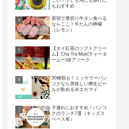
ごい！子ども用にも旅行に
もおすすめ
新宿で厚切り牛タン食べる
ならここ！牛たんの檸檬
（レモン）
【タイ紅茶のソフトクリー
ム】Cha Tra Mue(チャータ
ームー)@アソーク
30種類も！ミッケラーバン
コクなら美味しい樽生ビー
ルが飲める＠エカマイ
子連れにおすすめ！バンコ
クのランチ7選（キッズス
ペース有）