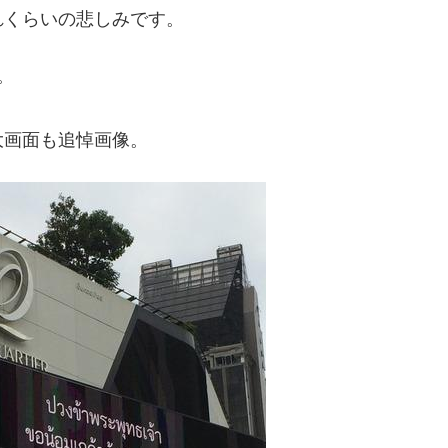
れくらいの悲しみです。
。
大画面も追悼画像。