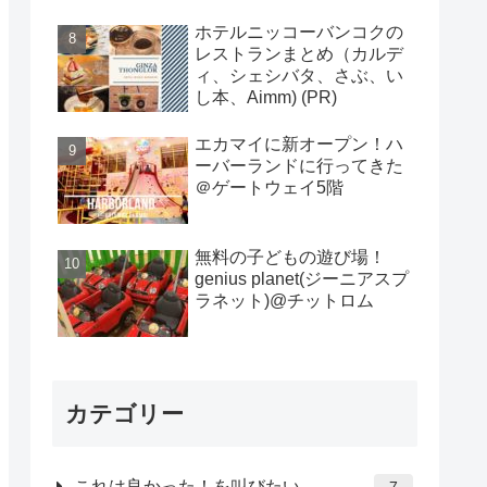
ホテルニッコーバンコクの
レストランまとめ（カルデ
ィ、シェシバタ、さぶ、い
し本、Aimm) (PR)
エカマイに新オープン！ハ
ーバーランドに行ってきた
＠ゲートウェイ5階
無料の子どもの遊び場！
genius planet(ジーニアスプ
ラネット)@チットロム
カテゴリー
これは良かった！を叫びたい
7