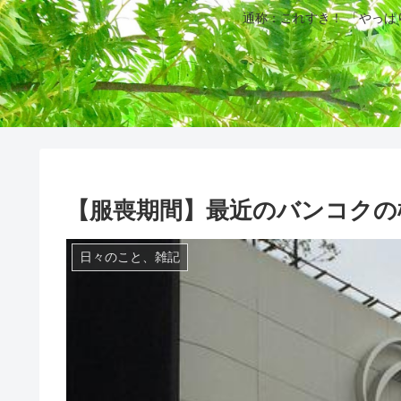
通称：これすき！ 「やっ
【服喪期間】最近のバンコクの
日々のこと、雑記