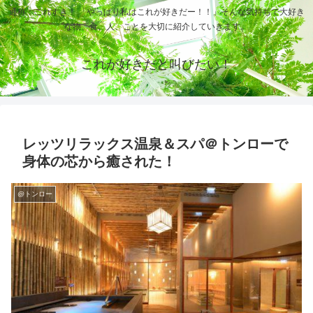
通称：これすき！ 「やっぱり私はこれが好きだー！！」そんな気持ちで大好き
な物、食、人、ことを大切に紹介していきます。
これが好きだと叫びたい！
レッツリラックス温泉＆スパ＠トンローで
身体の芯から癒された！
@トンロー