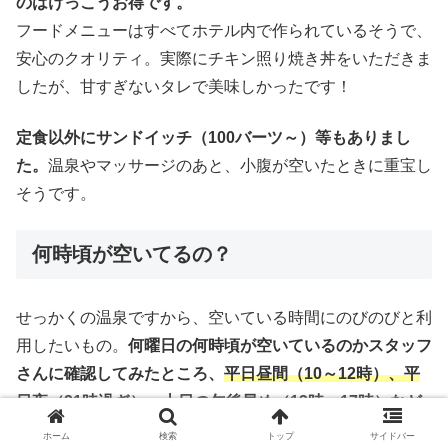
のはけっこうお得です。
フードメニューはすべてホテル内で作られているそうで、
安心のクオリティ。実際にチキン照り焼き丼をいただきま
したが、甘すぎないタレで美味しかったです！
定食以外にサンドイッチ（100バーツ～）等もありまし
た。
温泉やマッサージのあと、小腹が空いたときに重宝し
そうです。
何時頃が空いてるの？
せっかくの温泉ですから、空いている時間にのびのびと利
用したいもの。
何曜日の何時頃が空いているのかスタッフ
さんに確認してみたところ、
平日昼間（10～12時）、平
日夜（21時過ぎ）、土日の午後早め（13時～17時）など
が空いていてオススメ
だそうです。
次回はこの時間帯を狙
ホーム
検索
トップ
サイドバー