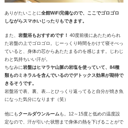
ありがたいことに
全館WiFi完備なので、ここでゴロゴロ
しながらスマホいじったりもできます。
また、
岩盤浴もおすすめです！
40度前後にあたためられ
た岩盤の上でゴロゴロ。じーっくり時間をかけて寝そべっ
ていると、身体の芯からあたたまるのを感じます。じわじ
わと気持ちいい汗が。
ちなみに
岩盤はヒマラヤ山脈の岩塩を使っていて、84種
類ものミネラルを含んでいるのでデトックス効果が期待で
きるそうです。
岩盤浴で表、裏、表…とひっくり返ってると自分が焼き魚
になった気分になります（笑）
他にも
クールダウンルーム
も。12～15度と低めの温度設
定なので、汗が引いた状態まで身体の熱を下げることがで