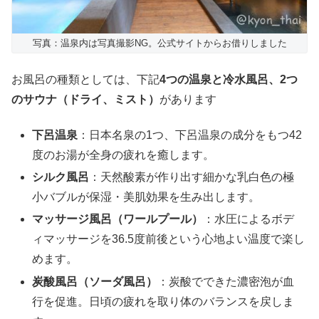
写真：温泉内は写真撮影NG。公式サイトからお借りしました
お風呂の種類としては、下記
4つの温泉と冷水風呂、2つ
のサウナ（ドライ、ミスト）
があります
下呂温泉
：日本名泉の1つ、下呂温泉の成分をもつ42
度のお湯が全身の疲れを癒します。
シルク風呂
：天然酸素が作り出す細かな乳白色の極
小バブルが保湿・美肌効果を生み出します。
マッサージ風呂（ワールプール）
：水圧によるボデ
ィマッサージを36.5度前後という心地よい温度で楽し
めます。
炭酸風呂（ソーダ風呂）
：炭酸でできた濃密泡が血
行を促進。日頃の疲れを取り体のバランスを戻しま