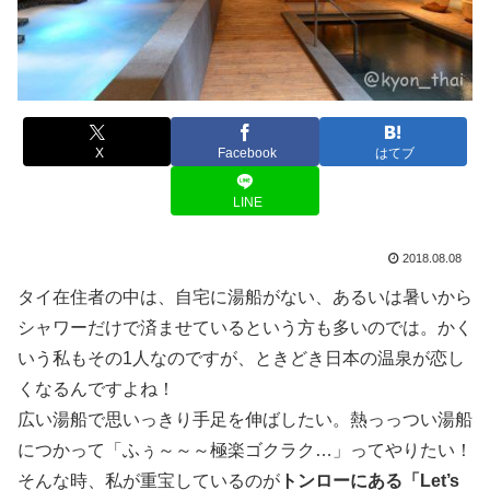
X
Facebook
はてブ
LINE
2018.08.08
タイ在住者の中は、自宅に湯船がない、あるいは暑いから
シャワーだけで済ませているという方も多いのでは。かく
いう私もその1人なのですが、ときどき日本の温泉が恋し
くなるんですよね！
広い湯船で思いっきり手足を伸ばしたい。熱っっつい湯船
につかって「ふぅ～～～極楽ゴクラク…」ってやりたい！
そんな時、私が重宝しているのが
トンローにある「Let’s