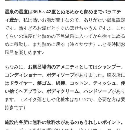
温泉の温度は36.5～42度とぬるめから熱めまでバラエテ
ィ豊か。
私は熱いお湯が苦手なので、ありがたい温度設定
です。熱すぎるお湯だとすぐのぼせちゃうんですよ。これ
くらいの温度だと熱めの下呂温泉に入ってから徐々にぬる
めに移動し、また熱めに戻る（時々サウナ）…と長時間お
風呂を楽しめます♪
ちなみに、
お風呂場内のアメニティとしてはシャンプー、
コンディショナー、ボディソープ
がありました。脱衣所に
は
ドライヤー、髪ゴム、綿棒、コットン、ティッシュ、使
い捨てヘアブラシ、ボディクリーム、ハンドソープ
があり
ます。（メイク落としや化粧水はないので、必要な方は要
持参です）
施設内各所に無料の飲料水があるのもうれしいポイント。