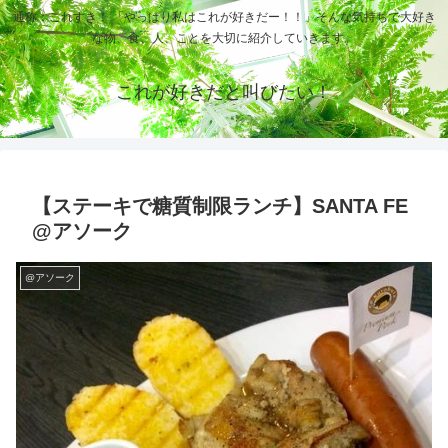
通称：これすき！ 「やっぱり私はこれが好きだー！！」そんな気持ちで大好き
な物、食、人、ことを大切に紹介していきます。
これが好きだと叫びたい！
【ステーキで糖質制限ランチ】SANTA FE
@アソーク
@アソーク