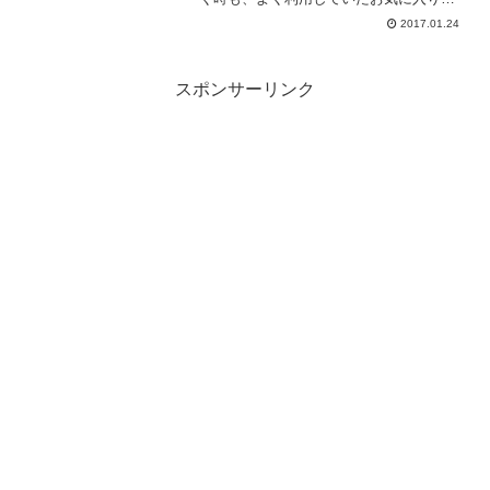
フェだったので残念です。。。以下は閉
2017.01.24
店前の情報です。＊掲載： 2017/01/24＊
更新： 2018/09/25アソーク駅近くに...
スポンサーリンク