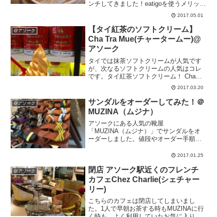
ンチしてきました！eatigoを使うメリット
としてはこんな感じ。・時間帯によって
2017.05.01
最大50%OFFになる・アプリで完結。電
話しなくても確実に予約できる・面倒な
【タイ紅茶のソフトクリーム】
@アソーク
登録...
Cha Tra Mue(チャータームー)@
アソーク
タイでは抹茶ソフトクリームが人気です
が、次なるソフトクリームの人気はコレ
です。タイ紅茶ソフトクリーム！ Cha
Tra Mue (チャータームー)こちらはバンコ
2017.03.20
クに住んでる人ならほぼ確実に目にした
ことがあるだろう、タイ紅茶の有名チェ
サンダルをオーダーしてみた！＠
@アソーク
ーン店で...
MUZINA（ムジナ）
アソークにある人気の靴屋
「MUZINA（ムジナ）」でサンダルをオ
ーダーしました。値段やオーダー手順、
出来上がり等
2017.01.25
閉店 アソーク駅近くのフレンチ
@アソーク
カフェChez Charlie(シェチャー
リー)
こちらのカフェは閉店してしまいまし
た。1人で早朝お茶する時もMUZINAに行
く時も、よく利用していたお気に入りカ