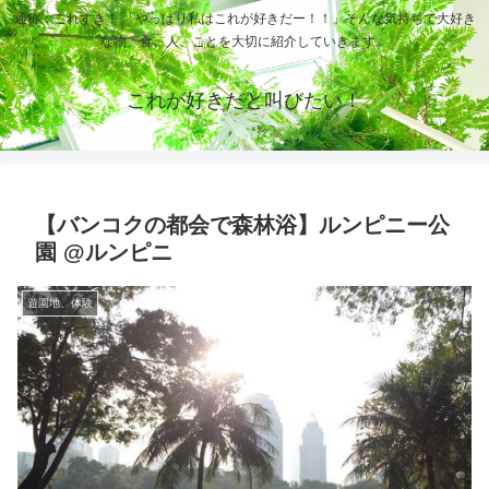
通称：これすき！ 「やっぱり私はこれが好きだー！！」そんな気持ちで大好き
な物、食、人、ことを大切に紹介していきます。
これが好きだと叫びたい！
【バンコクの都会で森林浴】ルンピニー公
園 @ルンピニ
遊園地、体験