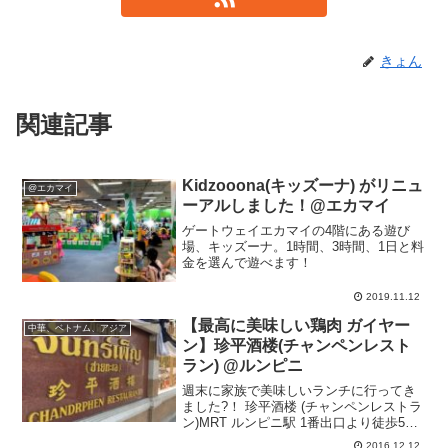
きょん
関連記事
Kidzooona(キッズーナ) がリニュ
@エカマイ
ーアルしました！@エカマイ
ゲートウェイエカマイの4階にある遊び
場、キッズーナ。1時間、3時間、1日と料
金を選んで遊べます！
2019.11.12
【最高に美味しい鶏肉 ガイヤー
中華、ベトナム、アジア
ン】珍平酒楼(チャンペンレスト
ラン) @ルンピニ
週末に家族で美味しいランチに行ってき
ました?！ 珍平酒楼 (チャンペンレストラ
ン)MRT ルンピニ駅 1番出口より徒歩5分
程度。歩いて行けます。私はMRT沿線っ
2016.12.12