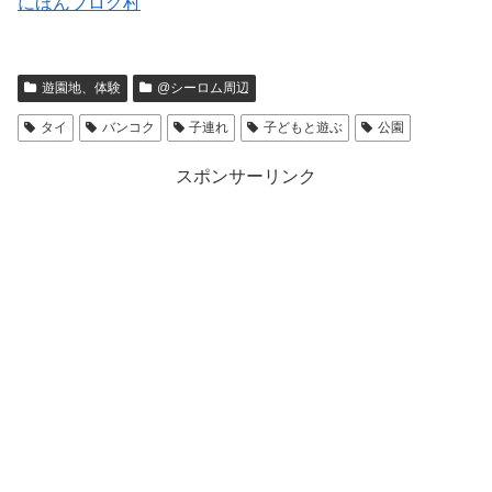
にほんブログ村
遊園地、体験
@シーロム周辺
タイ
バンコク
子連れ
子どもと遊ぶ
公園
スポンサーリンク