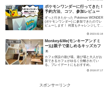
てまだまだ詳しくないんです。今回も夫
に「ルンピニ公園行こう」と誘われて初
ポケモンワンダーに行ってきた！
日本
めてこの...
予約方法、コツ、参加レビュー
ずっと行きたかった Pokémon WONDER
(ポケモンワンダー) に参加できたのでレ
ビューします！ 何度もチャレンジしてみ
てわかった、チケットを取るコツも紹
介。
2023.02.16
Monkey&Me(モンキーアンドミ
遊園地、体験
ー)は親子で楽しめるキッズカフ
ェ
カフェ併設の遊び場。遊び場と大人がお
茶できるカフェがゆるく分離されてい
る。プレイデートにもおすすめ。
2018.07.17
スポンサーリンク