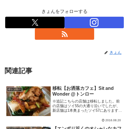
きょんをフォローする
きょん
関連記事
移転【お洒落カフェ】Sit and
@トンロー
Wonder @トンロー
※追記こちらの店舗は移転しました。前
の店舗はソイ55の大通り沿いでしたが、
新店舗は1本奥まったソイ57にあります。
移転後の様子はこちらをご覧ください。
以下は移転前の情報です。移住生活1ヶ月
2016.08.20
越え、少しずつ慣れてきたバンコク生
【エンポリ近くのオシャレなカフ
活… 息子の保育園...