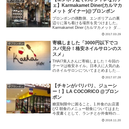
@プロンポン
ェ】Karmakamet Diner(カルマカ
メット ダイナー)@プロンポン
プロンポンの偶数側、エンポリアムの裏
辺りに落ち着ける場所を見つけました。
Karmakamet Diner (カルマカメット ダイ
ナー)場所はBTSプロンポン駅から徒歩5
2017.03.29
分位。行き方はエンポリアムのG階、
EMPORIUM SUITESの方の...
寄稿しました「3000円以下でコ
@プロンポン
スパ充分！格安ネイルサロンのス
スメ」
THAI?美人さんに寄稿しました！今回の
テーマは格安ネイル。日本人に人気のあ
のネイルサロンについてまとめました
ー。初めて来店する方のご参考になれば
2017.07.28
うれしいです！記事はこちらから ★
3000円以下でコスパ充分！格安ネイルサ
【チキンがパリパリ、ジューシ
@プロンポン
ロンのススメ ★て...
ー！】LA COCORICO @プロン
ポン
糖質制限中に困ること。1.外食のお店選
び2.朝食のメニュー朝食についてはまた
今度書くとして、ランチとか外食時のお
店選びにはけっこう困ってますトレーナ
2016.11.20
ーさんに「何処かいいとこ知りません
か？」と聞いたら「ココリコとかどうで