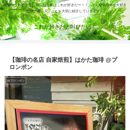
通称：これすき！ 「やっぱり私はこれが好きだー！！」そんな気持ちで大好き
な物、食、人、ことを大切に紹介していきます。
これが好きだと叫びたい！
【珈琲の名店 自家焙煎】はかた珈琲 @プ
ロンポン
@プロンポン