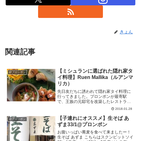
きょん
関連記事
【ミシュランに選ばれた隠れ家タ
@プロンポン
イ料理】Ruen Mallika（ルアンマ
リカ）
先日友だちに誘われて隠れ家タイ料理に
行ってきました。プロンポンが最寄駅
で、王族の元邸宅を改築したレストラン
だそうです。趣のある邸宅で、写真撮る
2018.01.28
のが楽しかったです?♪ランチにも接待に
も使えるお店なので、詳しくはTHAI?美
【子連れにオススメ】生そば あ
@プロンポン
人さんをご覧ください...
ずま33/1@プロンポン
お腹いっぱい蕎麦を食べて来ましたー！
生そば あずま こちらはスクンビットソイ