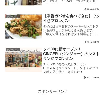
33に1号店、ソイ33/1に2号店がある有名
店です。私が今更紹介するまでもない
(^^;)今年の5月にソイ49に3号店がオープ
2017.04.02
ンするんだって！焼肉あずまも有名だ
【辛旨ガパオを食べてきた】ウタ
し、...
@プロンポン
イ@プロンポン
タイには日本食材のスーパーもレストラ
ンも美味しい所がたくさんあります。
「敢えて選ばなければタイ料理をまった
く食べずに何週間も過ごすことがある」
というのはバンコク在住の日本人あるあ
2017.03.21
るかも知れません。今日は久しぶりに美
ソイ39に新オープン！
味しいタイ料理が食べたくな...
@プロンポン
GINGER（ジンジャー）のレスト
ラン＠プロンポン
チェンマイ発の人気レストラン
GINGER（ジンジャー）。ソイ39のプロ
ンポン店に行ってきました！
2019.09.08
スポンサーリンク