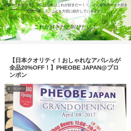
通称：これすき！ 「やっぱり私はこれが好きだー！！」そんな気持ちで大好き
な物、食、人、ことを大切に紹介していきます。
これが好きだと叫びたい！
【日本クオリティ！おしゃれなアパレルが
全品20%OFF！】PHEOBE JAPAN@プロ
ンポン
@プロンポン