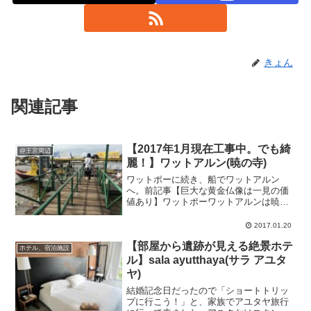
きょん
関連記事
【2017年1月現在工事中。でも綺
@王宮周辺
麗！】ワットアルン(暁の寺)
ワットポーに続き、船でワットアルン
へ。前記事【巨大な黄金仏像は一見の価
値あり】ワットポーワットアルンは暁の
寺とも呼ばれ、三島由紀夫の長編小説
「豊穣の海」第3巻の舞台でもあります。
2017.01.20
私、読んでないけどね！笑母が読んで好
【部屋から遺跡が見える絶景ホテ
きだったそうです…船で渡る...
ホテル、宿泊施設
ル】sala ayutthaya(サラ アユタ
ヤ)
結婚記念日だったので「ショートトリッ
プに行こう！」と、家族でアユタヤ旅行