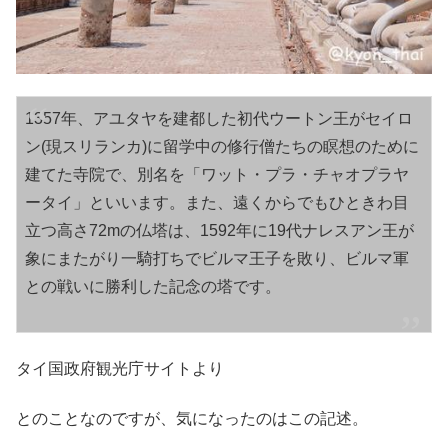
1357年、アユタヤを建都した初代ウートン王がセイロ
ン(現スリランカ)に留学中の修行僧たちの瞑想のために
建てた寺院で、別名を「ワット・プラ・チャオプラヤ
ータイ」といいます。また、遠くからでもひときわ目
立つ高さ72mの仏塔は、1592年に19代ナレスアン王が
象にまたがり一騎打ちでビルマ王子を敗り、ビルマ軍
との戦いに勝利した記念の塔です。
タイ国政府観光庁サイトより
とのことなのですが、気になったのはこの記述。