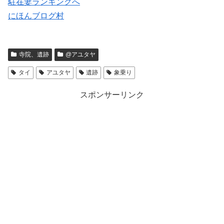
駐在妻ランキングへ
にほんブログ村
寺院、遺跡
@アユタヤ
タイ
アユタヤ
遺跡
象乗り
スポンサーリンク