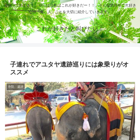
通称：これすき！ 「やっぱり私はこれが好きだー！！」そんな気持ちで大好き
な物、食、人、ことを大切に紹介していきます。
これが好きだと叫びたい！
子連れでアユタヤ遺跡巡りには象乗りがオ
ススメ
寺院、遺跡