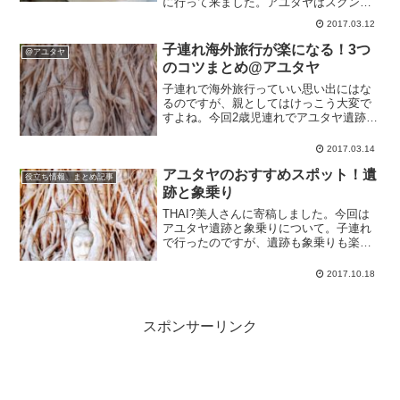
に行って来ました。アユタヤはスクンビ
ット界隈から車で2時間程度。バンコクに
2017.03.12
旅行に来た人は日帰りで組み込めちゃう
近さですが、我が家は今回初めて。2歳児
子連れ海外旅行が楽になる！3つ
@アユタヤ
子連れということもあ...
のコツまとめ@アユタヤ
子連れで海外旅行っていい思い出にはな
るのですが、親としてはけっこう大変で
すよね。今回2歳児連れでアユタヤ遺跡に
行ったのですが「これやってよかった
な?」と思うポイントをまとめてみまし
2017.03.14
た。これがすべてではないですが、少し
アユタヤのおすすめスポット！遺
でもタイで過ごす家族連れ...
役立ち情報、まとめ記事
跡と象乗り
THAI?美人さんに寄稿しました。今回は
アユタヤ遺跡と象乗りについて。子連れ
で行ったのですが、遺跡も象乗りも楽し
めました♪記事はこちら ★ アユタヤのお
すすめスポット！遺跡と象乗り ★遺跡も
2017.10.18
楽しかったんですが、子ども的にはぞう
さんがかなり印...
スポンサーリンク