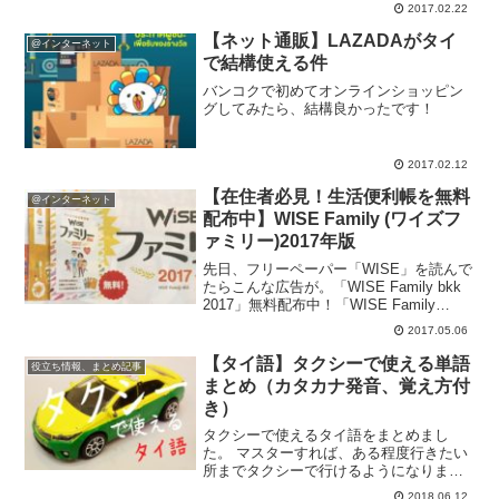
てないけど、朝晩だけちょっと糖質制限
2017.02.22
してるのと週1回はジムでがっつり運動し
【ネット通販】LAZADAがタイ
てるのが効いてるみた...
@インターネット
で結構使える件
バンコクで初めてオンラインショッピン
グしてみたら、結構良かったです！
2017.02.12
【在住者必見！生活便利帳を無料
@インターネット
配布中】WISE Family (ワイズフ
ァミリー)2017年版
先日、フリーペーパー「WISE」を読んで
たらこんな広告が。「WISE Family bkk
2017」無料配布中！「WISE Family
bkk」とは、フリーペーパー「WISE」が
2017.05.06
制作しているタイの生活便利帳です。こ
れから移住される方には...
【タイ語】タクシーで使える単語
役立ち情報、まとめ記事
まとめ（カタカナ発音、覚え方付
き）
タクシーで使えるタイ語をまとめまし
た。 マスターすれば、ある程度行きたい
所までタクシーで行けるようになりま
す！
2018.06.12