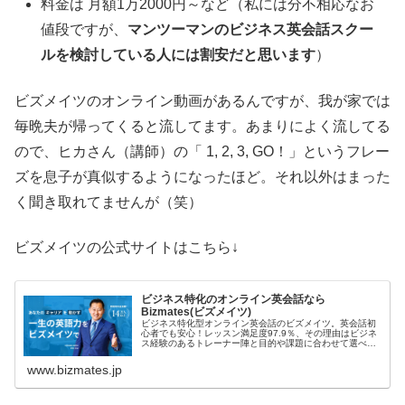
料金は 月額1万2000円～など（私には分不相応なお
値段ですが、
マンツーマンのビジネス英会話スクー
ルを検討している人には割安だと思います
）
ビズメイツのオンライン動画があるんですが、我が家では
毎晩夫が帰ってくると流してます。あまりによく流してる
ので、ヒカさん（講師）の「 1, 2, 3, GO！」というフレー
ズを息子が真似するようになったほど。それ以外はまった
く聞き取れてませんが（笑）
ビズメイツの公式サイトはこちら↓
ビジネス特化のオンライン英会話なら
Bizmates(ビズメイツ)
ビジネス特化型オンライン英会話のビズメイツ。英会話初
心者でも安心！レッスン満足度97.9％、その理由はビジネ
ス経験のあるトレーナー陣と目的や課題に合わせて選べる
4つのレッスンタイプ。まずは無料体験レッスンから。
www.bizmates.jp