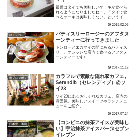
最近はタイでも美味しいケーキが食べら
れるようになりましたねー。「タイで食
べるケーキは美味しくない」というイメ
ージはだいぶ改善されつつあるように思
2018.02.08
います。甘いものが食べたくて、12月に
オープンした美味しいケーキ屋さんに行
パティスリーロージーのアフタヌ
@トンロー
ってきました。Chat...
ーンティーに行ってきました
トンローとエカマイの間にあるパティス
リー。オシャレな店内で食べるアフタヌ
ーンティーです♪
2017.11.12
カラフルで素敵な隠れ家カフェ。
@プロンポン
Serendib（セレンディブ）@ソ
イ23
ソイ23にあるおしゃれなカフェ。店内の
雰囲気、美味しいスイーツやランチメニ
ューをご紹介。
2017.07.24
【コンビニの抹茶アイスが美味し
日本食、寿司
い】宇治抹茶アイスバー@セブン
イレブン