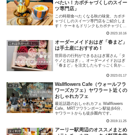
べたい！カボチャづくしのスイー
ツ専門店」
この時期食べたくなる秋の味覚、カボチ
ャづくしのスイーツ専門店をご紹介しま
す！ ケーキもドリンクもカボチャづく
し。種類豊富で秋の味覚を満喫をできま
2023.10.16
す。
オーダーメイドおはぎ「春まど」
これは良かった！を叫びたい
は手土産におすすめ！
世田谷の行列ができるおはぎ屋さん「タ
ケノとおはぎ」。オーダーメイドおはぎ
「春まど」を注文したらすっごく良かっ
たので紹介します！
2023.01.17
Wallflowers Cafe（ウォールフラ
カフェ
ワーズカフェ）ヤワラート近くの
おしゃれカフェ
最近話題のおしゃれカフェ Wallflowers
Cafe。MRTフワランポーン駅徒歩6分、
ヤワラートからも徒歩圏内です。
2019.11.25
アーリー駅周辺のオススメまとめ
タイ料理