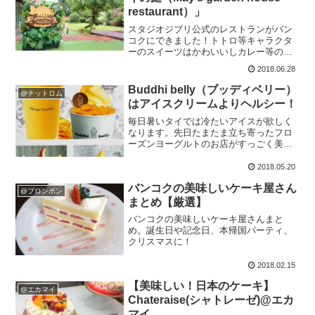
restaurant）」
スタジオジブリ公式のレストランがバン
コクにできました！トトロ等キャラクタ
ーのスイーツはかわいいしカレー等のフ
ードも美味しいです。
2018.06.28
Buddhi belly（ブッディベリー）
@チットロム
はアイスクリームよりヘルシー！
毎日暑いタイでは冷たいアイスが欲しく
なります。先日たまたま立ち寄ったフロ
ーズンヨーグルトのお店がすっごく美味
しかったのでご紹介します。
2018.05.20
バンコクの美味しいケーキ屋さん
@プロンポン
まとめ【厳選】
バンコクの美味しいケーキ屋さんまと
め。誕生日や記念日、本帰国パーティ、
クリスマスに！
2018.02.15
【美味しい！日本のケーキ】
@エカマイ
Chateraise(シャトレーゼ)@エカ
マイ