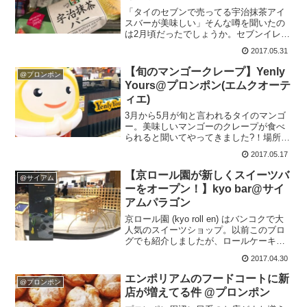
「タイのセブンで売ってる宇治抹茶アイ
スバーが美味しい」そんな噂を聞いたの
は2月頃だったでしょうか。セブンイレブ
ンに立ち寄るたびに探したんですが、な
2017.05.31
かなか見つけられず。ようやく昨日、近
所で見つけました！！宇治抹茶アイスバ
【旬のマンゴークレープ】Yenly
@プロンポン
ー 39THBさっそく...
Yours@プロンポン(エムクオーテ
ィエ)
3月から5月が旬と言われるタイのマンゴ
ー。美味しいマンゴーのクレープが食べ
られると聞いてやってきました?！場所
は、プロンポン駅直結のエムクオーティ
2017.05.17
エB階(地下)。エスカレーターでB階に着
いたら右手へ。アイスクリームの
【京ロール園が新しくスイーツバ
@サイアム
SWENSEN'Sの横...
ーをオープン！】kyo bar@サイ
アムパラゴン
京ロール園 (kyo roll en) はバンコクで大
人気のスイーツショップ。以前このブロ
グでも紹介しましたが、ロールケーキや
ソフトクリーム、かき氷等が人気でバン
2017.04.30
コク内に多数の支店があります。その京
ロール園が今月新しくサイアムパラゴン
エンポリアムのフードコートに新
@プロンポン
でスイ...
店が増えてる件 @プロンポン