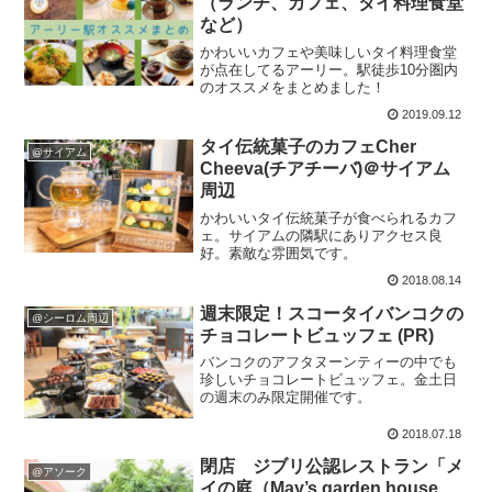
（ランチ、カフェ、タイ料理食堂
など）
かわいいカフェや美味しいタイ料理食堂
が点在してるアーリー。駅徒歩10分圏内
のオススメをまとめました！
2019.09.12
タイ伝統菓子のカフェCher
@サイアム
Cheeva(チアチーバ)＠サイアム
周辺
かわいいタイ伝統菓子が食べられるカフ
ェ。サイアムの隣駅にありアクセス良
好。素敵な雰囲気です。
2018.08.14
週末限定！スコータイバンコクの
@シーロム周辺
チョコレートビュッフェ (PR)
バンコクのアフタヌーンティーの中でも
珍しいチョコレートビュッフェ。金土日
の週末のみ限定開催です。
2018.07.18
閉店 ジブリ公認レストラン「メ
@アソーク
イの庭（May’s garden house