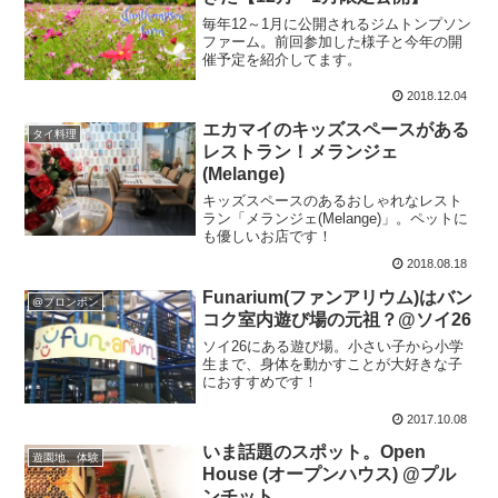
毎年12～1月に公開されるジムトンプソン
ファーム。前回参加した様子と今年の開
催予定を紹介してます。
2018.12.04
エカマイのキッズスペースがある
タイ料理
レストラン！メランジェ
(Melange)
キッズスペースのあるおしゃれなレスト
ラン「メランジェ(Melange)」。ペットに
も優しいお店です！
2018.08.18
Funarium(ファンアリウム)はバン
@プロンポン
コク室内遊び場の元祖？@ソイ26
ソイ26にある遊び場。小さい子から小学
生まで、身体を動かすことが大好きな子
におすすめです！
2017.10.08
いま話題のスポット。Open
遊園地、体験
House (オープンハウス) @プル
ンチット