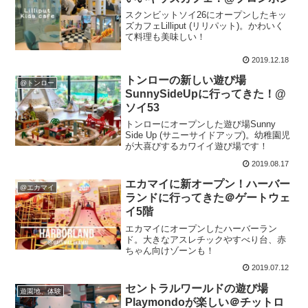
スクンビットソイ26にオープンしたキッ
ズカフェLilliput (リリパット)。かわいく
て料理も美味しい！
2019.12.18
トンローの新しい遊び場
@トンロー
SunnySideUpに行ってきた！@
ソイ53
トンローにオープンした遊び場Sunny
Side Up (サニーサイドアップ)。幼稚園児
が大喜びするカワイイ遊び場です！
2019.08.17
エカマイに新オープン！ハーバー
@エカマイ
ランドに行ってきた＠ゲートウェ
イ5階
エカマイにオープンしたハーバーラン
ド。大きなアスレチックやすべり台、赤
ちゃん向けゾーンも！
2019.07.12
セントラルワールドの遊び場
遊園地、体験
Playmondoが楽しい＠チットロ