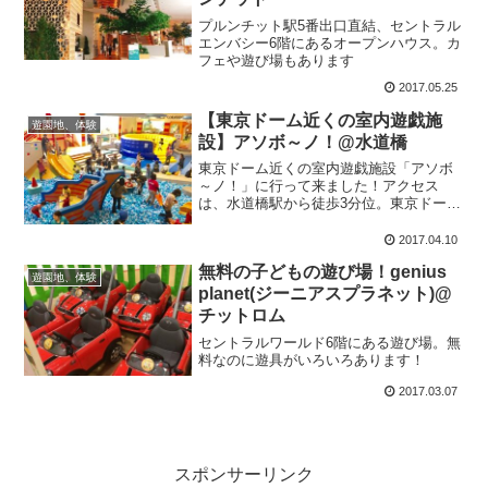
プルンチット駅5番出口直結、セントラル
エンバシー6階にあるオープンハウス。カ
フェや遊び場もあります
2017.05.25
【東京ドーム近くの室内遊戯施
遊園地、体験
設】アソボ～ノ！@水道橋
東京ドーム近くの室内遊戯施設「アソボ
～ノ！」に行って来ました！アクセス
は、水道橋駅から徒歩3分位。東京ドーム
シティの中にあります。(詳細は末尾の
Google Map参照)わざわざホームページに
2017.04.10
「ベビーカーでお越しのお客様へ」とい
無料の子どもの遊び場！genius
う案内ページ...
遊園地、体験
planet(ジーニアスプラネット)@
チットロム
セントラルワールド6階にある遊び場。無
料なのに遊具がいろいろあります！
2017.03.07
スポンサーリンク