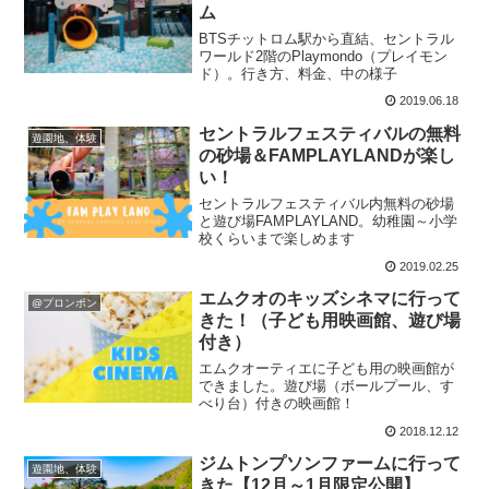
ム
BTSチットロム駅から直結、セントラル
ワールド2階のPlaymondo（プレイモン
ド）。行き方、料金、中の様子
2019.06.18
セントラルフェスティバルの無料
遊園地、体験
の砂場＆FAMPLAYLANDが楽し
い！
セントラルフェスティバル内無料の砂場
と遊び場FAMPLAYLAND。幼稚園～小学
校くらいまで楽しめます
2019.02.25
エムクオのキッズシネマに行って
@プロンポン
きた！（子ども用映画館、遊び場
付き）
エムクオーティエに子ども用の映画館が
できました。遊び場（ボールプール、す
べり台）付きの映画館！
2018.12.12
ジムトンプソンファームに行って
遊園地、体験
きた【12月～1月限定公開】